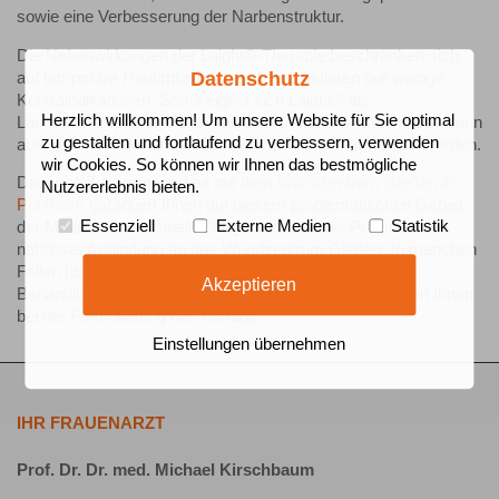
sowie eine Verbesserung der Narbenstruktur.
Die Nebenwirkungen der Laight®-Therapie beschränken sich
Datenschutz
auf temporäre Hautirritationen und es existieren nur wenige
Kontraindikationen. Somit eignet sich Laight® als
Herzlich willkommen! Um unsere Website für Sie optimal
Langzeittherapie für die chronische Krankheit Akne inversa kann
zu gestalten und fortlaufend zu verbessern, verwenden
aber auch bei akuten Abszessen und Akne angewendet werden.
wir Cookies. So können wir Ihnen das bestmögliche
Die enge Zusammenarbeit mit dem
Wundzentrum Gießen in
Nutzererlebnis bieten.
Pohlheim
garantiert Ihnen auf diesem problematischen Gebiet
Essenziell
Externe Medien
Statistik
der Medizin eine schnelle Diagnose in meiner Praxis mit
nahtloser Anbindung an das Wundzentrum Gießen. In manchen
Fällen übernimmt die gesetzliche Krankenkasse die
Akzeptieren
Behandlungskosten (oder beteiligt sich daran). Wir helfen Ihnen
bei der Formulierung des Antrags.
Einstellungen übernehmen
IHR FRAUENARZT
Prof. Dr. Dr. med. Michael Kirschbaum