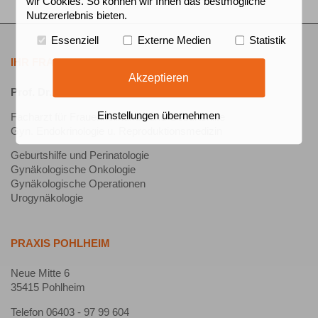
wir Cookies. So können wir Ihnen das bestmögliche
Nutzererlebnis bieten.
Essenziell
Externe Medien
Statistik
IHR FRAUENARZT
Akzeptieren
Prof. Dr. Dr. med. Michael Kirschbaum
Einstellungen übernehmen
Facharzt für Frauenheilkunde und Geburtshilfe
Gyn. Endokrinologie u. Reproduktionsmedizin
Geburtshilfe und Perinatologie
Gynäkologische Onkologie
Gynäkologische Operationen
Urogynäkologie
PRAXIS POHLHEIM
Neue Mitte 6
35415 Pohlheim
Telefon 06403 - 97 99 604