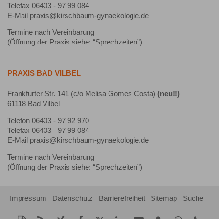
Telefax 06403 - 97 99 084
E-Mail praxis@kirschbaum-gynaekologie.de
Termine nach Vereinbarung
(Öffnung der Praxis siehe: “Sprechzeiten”)
PRAXIS BAD VILBEL
Frankfurter Str. 141 (c/o Melisa Gomes Costa)
(neu!!)
61118 Bad Vilbel
Telefon 06403 - 97 92 970
Telefax 06403 - 97 99 084
E-Mail praxis@kirschbaum-gynaekologie.de
Termine nach Vereinbarung
(Öffnung der Praxis siehe: “Sprechzeiten”)
Impressum
Datenschutz
Barrierefreiheit
Sitemap
Suche
Diese
RSS-
Auf
Auf
Auf
Auf
Per
vCard
Auf
tel