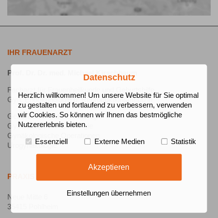
IHR FRAUENARZT
Prof. Dr. Dr. med. Michael Kirschbaum
Datenschutz
Facharzt für Frauenheilkunde und Geburtshilfe
Herzlich willkommen! Um unsere Website für Sie optimal
Gyn. Endokrinologie u. Reproduktionsmedizin
zu gestalten und fortlaufend zu verbessern, verwenden
wir Cookies. So können wir Ihnen das bestmögliche
Geburtshilfe und Perinatologie
Nutzererlebnis bieten.
Gynäkologische Onkologie
Gynäkologische Operationen
Essenziell
Externe Medien
Statistik
Urogynäkologie
Akzeptieren
PRAXIS POHLHEIM
Einstellungen übernehmen
Neue Mitte 6
35415 Pohlheim